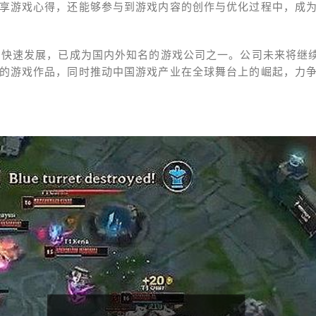
享游戏心得，还能够参与到游戏内容的创作与优化过程中，成
，快速发展，已成为国内外知名的游戏公司之一。公司未来将继
的游戏作品，同时推动中国游戏产业在全球舞台上的崛起，力