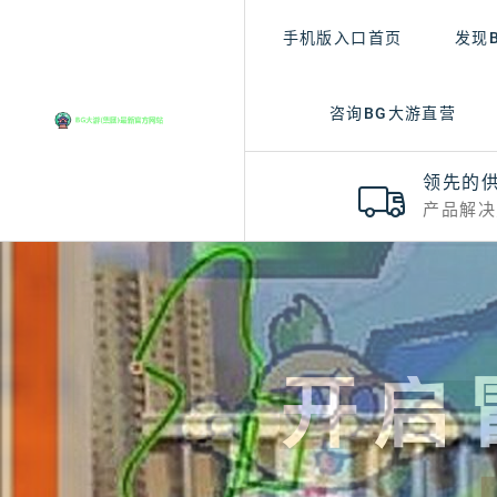
手机版入口首页
发现
咨询BG大游直营
领先的
产品解决
沉浸游