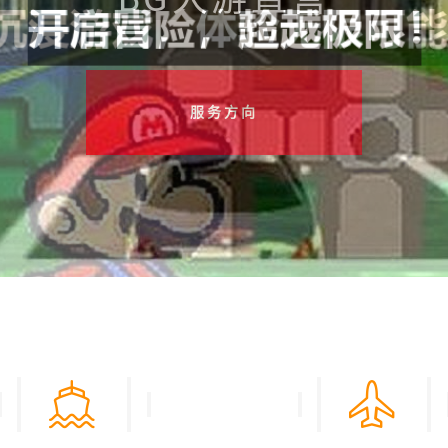
咨询BG大游直营