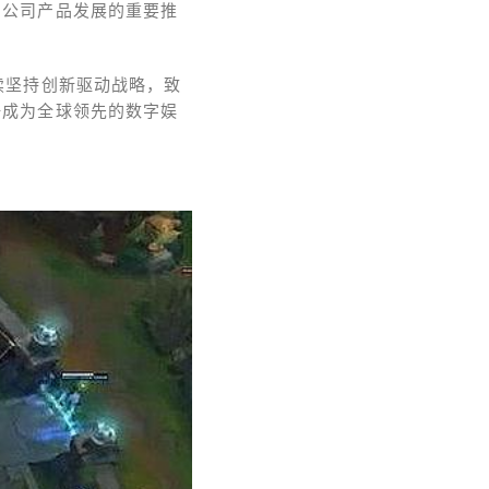
为公司产品发展的重要推
续坚持创新驱动战略，致
争成为全球领先的数字娱